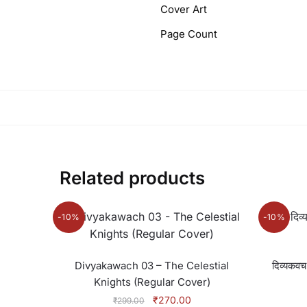
Cover Art
Page Count
Related products
-10%
-10%
Divyakawach 03 – The Celestial
दिव्यकवच
Knights (Regular Cover)
Original
Current
₹
270.00
₹
299.00