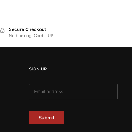
price
price
70.00.
was:
is:
₹998.00.
₹848.00.
Secure Checkout
Netbanking, Cards, UPI
SIGN UP
Submit