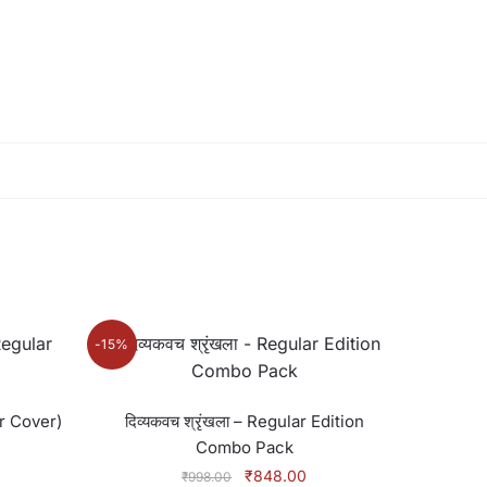
-15%
lar Cover)
दिव्यकवच श्रृंखला – Regular Edition
Combo Pack
rrent
ice
Original
Current
₹
848.00
₹
998.00