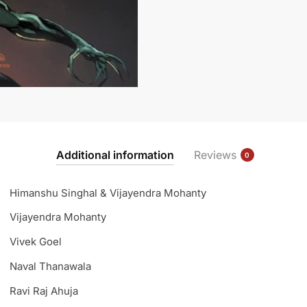
(Variant
Cover)
quantity
Additional information
Reviews
0
Himanshu Singhal & Vijayendra Mohanty
Vijayendra Mohanty
Vivek Goel
Naval Thanawala
Ravi Raj Ahuja