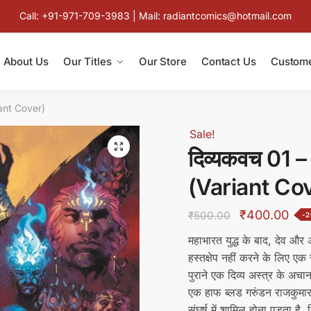
Call: +91-971-709-3983 | Mail: radiantcomics@hotmail.com
About Us
Our Titles
Our Store
Contact Us
Custome
riant Cover)
Sale!
🔍
दिव्यकवच 01 – 
(Variant Co
Original
Cur
₹
400.00
₹
500.00
-
price
pri
महाभारत युद्ध के बाद, देव और 
was:
is:
हस्तक्षेप नहीं करने के लिए एक
₹500.00.
₹40
पुराने एक दिव्य अस्त्र के अच
एक हाफ ब्लड गरुंडन राजकुमार 
संघर्ष में शामिल होना पड़ता है, ज